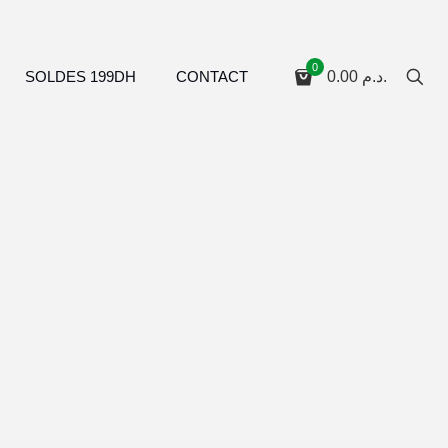
0
SOLDES 199DH
CONTACT
0.00
د.م.