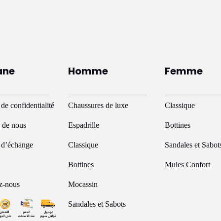
lusieurs
plusieurs
ariations.
variations.
es
Les
ptions
options
euvent
peuvent
ane
Homme
Femme
tre
être
hoisies
choisies
ur
sur
 de confidentialité
Chaussures de luxe
Classique
a
la
 de nous
Espadrille
Bottines
age
page
e d’échange
Classique
Sandales et Sabot
u
du
roduit
produit
Bottines
Mules Confort
z-nous
Mocassin
Sandales et Sabots