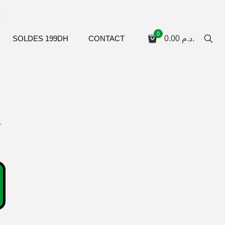
0
SOLDES 199DH
CONTACT
0.00
د.م.
–