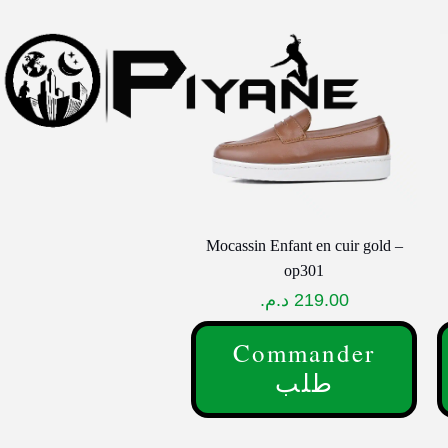
Mocassin Enfant en cuir gold –
op301
د.م.
219.00
Commander
طلب
Ce
C
produit
p
a
a