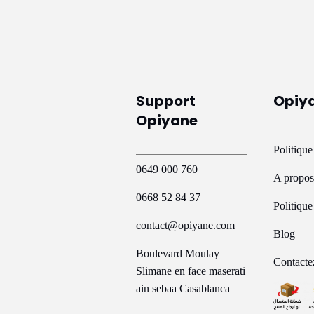
plusieurs
p
variations.
v
Les
L
options
o
peuvent
p
Support
Opiy
être
ê
Opiyane
choisies
c
sur
s
Politique
la
l
0649 000 760
A propos
page
p
0668 52 84 37
Politiqu
du
d
contact@opiyane.com
produit
p
Blog
Boulevard Moulay
Contacte
Slimane en face maserati
ain sebaa Casablanca