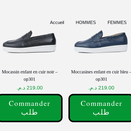
Accueil
HOMMES
FEMMES
Mocassin enfant en cuir noir –
Moccasines enfant en cuir bleu 
op301
op301
د.م.
219.00
د.م.
219.00
Commander
Commander
طلب
طلب
e
Ce
roduit
produit
a