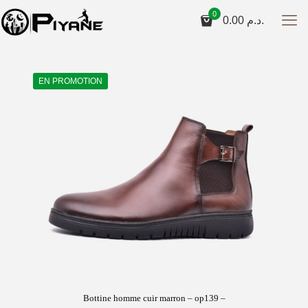
0
0.00
د.م.
EN PROMOTION
Bottine homme cuir marron – op139 –