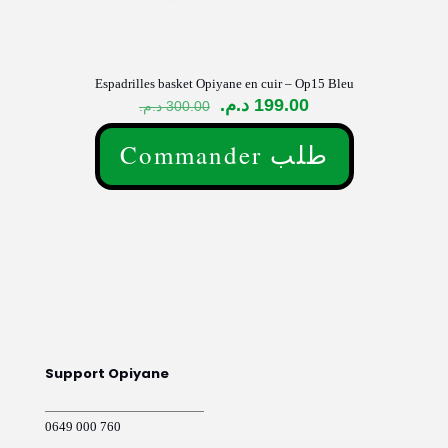
Espadrilles basket Opiyane en cuir – Op15 Bleu
Le
Le
د.م.
199.00
د.م.
300.00
prix
prix
initial
actuel
Commander طلب
était :
est :
Ce
199.00 د.م..
300.00 د.م..
produit
a
plusieurs
variations.
Les
options
peuvent
être
choisies
sur
Support Opiyane
la
page
du
0649 000 760
produit