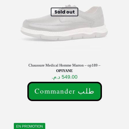
la
page
Sold out
du
produit
Chaussure Medical Homme Marron – op189 –
OPIYANE
د.م.
549.00
Commander طلب
Ce
produit
a
plusieurs
variations.
Les
EN PROMOTION
options