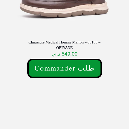
Chaussure Medical Homme Marron – op188 –
OPIYANE
د.م.
549.00
Commander طلب
Ce
produit
a
plusieurs
variations.
Les
options
peuvent
être
choisies
sur