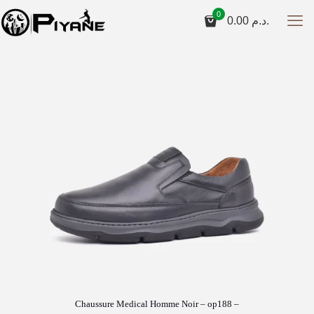
0
0.00
د.م.
Chaussure Medical Homme Noir – op188 –