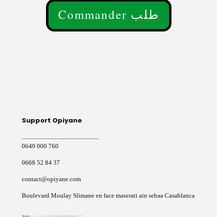
initial
actuel
Commander طلب
était :
est :
Ce
470.00 د.م..
549.00 د.م..
produit
a
plusieurs
variations.
Les
options
peuvent
être
choisies
sur
Support Opiyane
la
page
du
0649 000 760
produit
0668 52 84 37
contact@opiyane.com
Boulevard Moulay Slimane en face maserati ain sebaa Casablanca