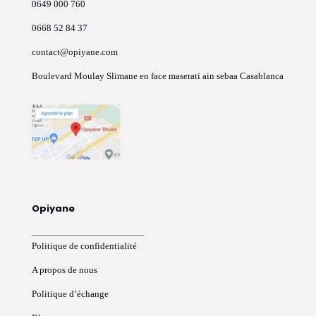
0649 000 760
produit
0668 52 84 37
contact@opiyane.com
Boulevard Moulay Slimane en face maserati ain sebaa Casablanca
Opiyane
Politique de confidentialité
A propos de nous
Politique d’échange