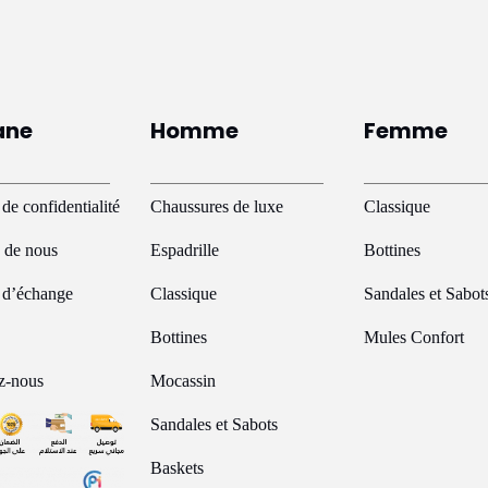
ariations.
es
ptions
euvent
ane
Homme
Femme
tre
hoisies
ur
 de confidentialité
Chaussures de luxe
Classique
a
 de nous
Espadrille
Bottines
age
e d’échange
Classique
Sandales et Sabot
u
roduit
Bottines
Mules Confort
z-nous
Mocassin
Sandales et Sabots
Baskets