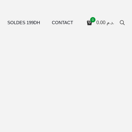
0
SOLDES 199DH
CONTACT
0.00
د.م.