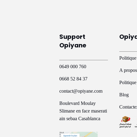
variations.
v
Les
L
options
o
peuvent
p
Support
Opiy
être
ê
Opiyane
choisies
c
sur
s
Politique
la
l
0649 000 760
A propos
page
p
0668 52 84 37
Politiqu
du
d
contact@opiyane.com
produit
p
Blog
Boulevard Moulay
Contacte
Slimane en face maserati
ain sebaa Casablanca