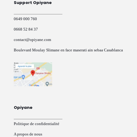
Support Opiyane
la
page
du
0649 000 760
produit
0668 52 84 37
contact@opiyane.com
Boulevard Moulay Slimane en face maserati ain sebaa Casablanca
Opiyane
Politique de confidentialité
A propos de nous