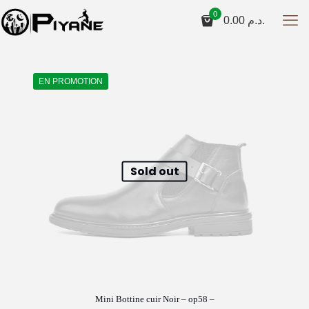
0
0.00
د.م.
EN PROMOTION
Sold out
Mini Bottine cuir Noir – op58 –