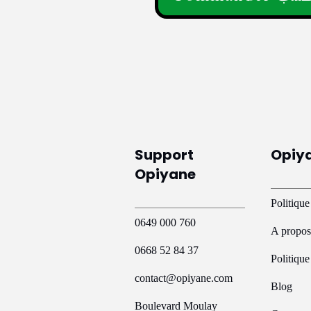
Ce
produit
a
plusieurs
variations.
Les
options
peuvent
Support
Opiy
être
Opiyane
choisies
sur
Politique
la
0649 000 760
A propos
page
0668 52 84 37
du
Politiqu
produit
contact@opiyane.com
Blog
Boulevard Moulay