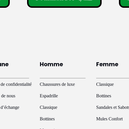
Ce
Ce
produit
prod
a
a
plusieurs
plus
variations.
vari
Les
Les
options
opti
peuvent
peu
ane
Homme
Femme
être
être
choisies
choi
sur
sur
 de confidentialité
Chaussures de luxe
Classique
la
la
 de nous
Espadrille
Bottines
page
pag
du
du
e d’échange
Classique
Sandales et Sabot
produit
prod
Bottines
Mules Confort