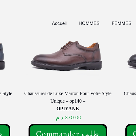
Accueil
HOMMES
FEMMES
 Style
Chaussures de Luxe Marron Pour Votre Style
Chauss
Unique – op140 –
OPIYANE
د.م.
370.00
Commander طلب
طلب