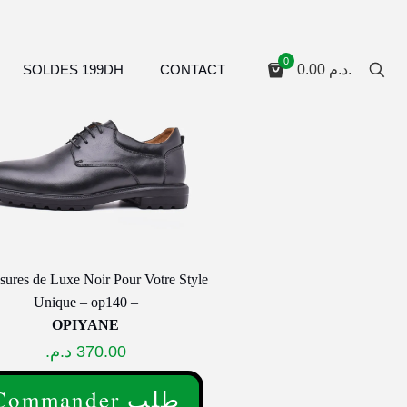
0
SOLDES 199DH
CONTACT
0.00
د.م.
ures de Luxe Noir Pour Votre Style
Unique – op140 –
OPIYANE
د.م.
370.00
Commander طلب