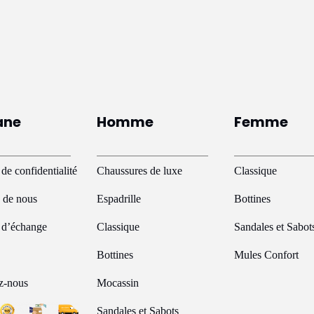
a
plusieurs
variations.
Les
options
peuvent
ane
Homme
Femme
être
choisies
sur
 de confidentialité
Chaussures de luxe
Classique
la
 de nous
Espadrille
Bottines
page
du
e d’échange
Classique
Sandales et Sabot
produit
Bottines
Mules Confort
z-nous
Mocassin
Sandales et Sabots