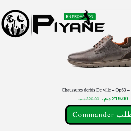
EN PROMOTION
Chaussures derbis De ville – Op63 –
Le
L
د.م.
219.00
د.م.
320.00
prix
p
Commander 
initial
a
Ce
était :
e
produit
320.00 د.م..