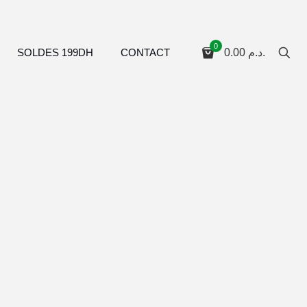
0
SOLDES 199DH
CONTACT
0.00
د.م.