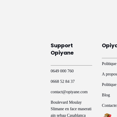
a
plusieurs
variations.
Les
options
peuvent
Support
Opiy
être
Opiyane
choisies
sur
Politique
la
0649 000 760
A propos
page
0668 52 84 37
du
Politiqu
produit
contact@opiyane.com
Blog
Boulevard Moulay
Contacte
Slimane en face maserati
ain sebaa Casablanca