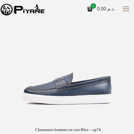
0
0.00
د.م.
Chaussures hommes en cuir Bleu – op74