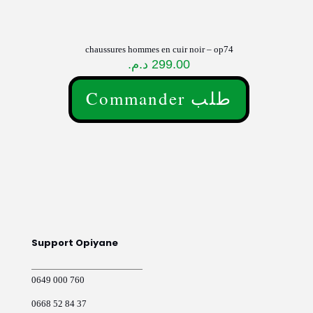
chaussures hommes en cuir noir – op74
د.م.
299.00
Commander طلب
Ce
produit
a
plusieurs
variations.
Les
options
peuvent
être
choisies
sur
Support Opiyane
la
page
du
0649 000 760
produit
0668 52 84 37