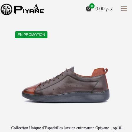
0
0.00
د.م.
EN PROMOTION
Collection Unique d’Espadrilles luxe en cuir marron Opiyane – op101