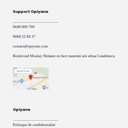
choisies
sur
Support Opiyane
la
page
du
0649 000 760
produit
0668 52 84 37
contact@opiyane.com
Boulevard Moulay Slimane en face maserati ain sebaa Casablanca
Opiyane
Politique de confidentialité