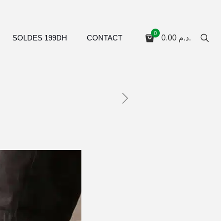
0
SOLDES 199DH
CONTACT
0.00
د.م.