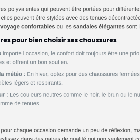
s polyvalentes qui peuvent être portées pour différent
r elles peuvent être stylées avec des tenues décontracté
 voyage confortables
ou les
sandales élégantes
sont 
es pour bien choisir ses chaussures
 importe l’occasion, le confort doit toujours être une pri
s et offrent un bon soutien.
la météo
: En hiver, optez pour des chaussures fermées e
dèles légers et respirants.
ur
: Les couleurs neutres comme le noir, le brun ou le n
gamme de tenues.
s pour chaque occasion demande un peu de réflexion, ma
vestissez dans des paires de qualité qui non seulement 