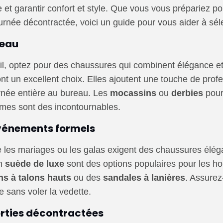
 et garantir confort et style. Que vous vous prépariez p
née décontractée, voici un guide pour vous aider à sélec
reau
l, optez pour des chaussures qui combinent élégance et
nt un excellent choix. Elles ajoutent une touche de profe
rnée entière au bureau. Les
mocassins
ou
derbies
pour
mes sont des incontournables.
événements formels
es mariages ou les galas exigent des chaussures éléga
n
suède de luxe
sont des options populaires pour les 
ns à talons hauts
ou des
sandales à lanières
. Assurez
 sans voler la vedette.
orties décontractées