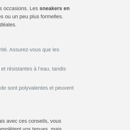
es occasions. Les
sneakers en
es ou un peu plus formelles.
idéales.
orité. Assurez-vous que les
t résistantes à l’eau, tandis
ude sont polyvalentes et peuvent
is avec ces conseils, vous
complètent vos tenues, mais