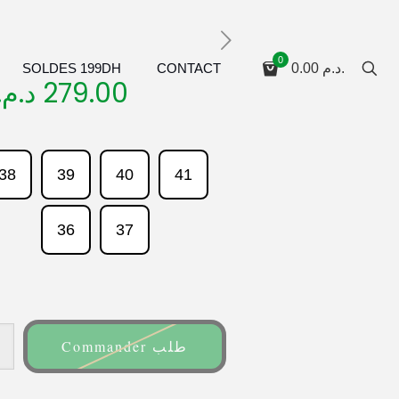
0
SOLDES 199DH
CONTACT
0.00
د.م.
د.م.
279.00
38
39
40
41
36
37
Commander طلب