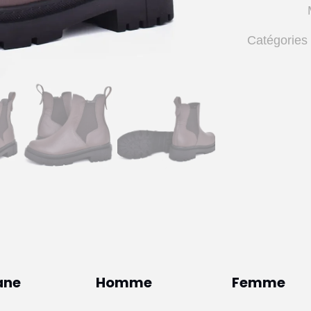
femme
marron
Catégories
–
op236
–
OPIYANE
ane
Homme
Femme