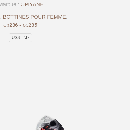
Marque :
OPIYANE
 :
BOTTINES POUR FEMME
,
op236 - op235
UGS :
ND