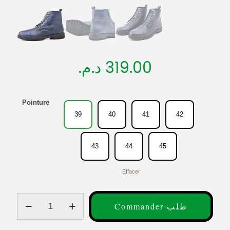
د.م.
319.00
Pointure
39
40
41
42
43
44
45
Effacer
quantité
Commander طلب
de
Bottine
en