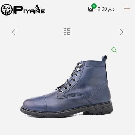
0
0.00
د.م.