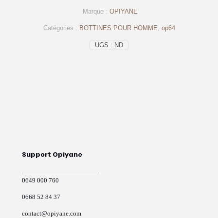
cuir
Marque :
OPIYANE
bleu
-
Catégories :
BOTTINES POUR HOMME
,
op64
op64
-
UGS :
ND
OPIYANE
Support Opiyane
0649 000 760
0668 52 84 37
contact@opiyane.com