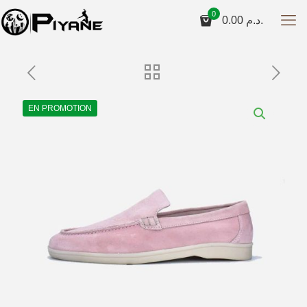
0
0.00
د.م.
EN PROMOTION