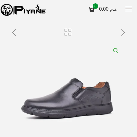
0
0.00
د.م.