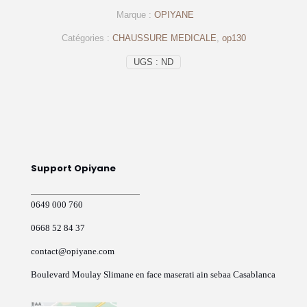
homme
Marque :
OPIYANE
noir
–
Catégories :
CHAUSSURE MEDICALE
,
op130
op130
–
UGS :
ND
OPIYANE
Support Opiyane
0649 000 760
0668 52 84 37
contact@opiyane.com
Boulevard Moulay Slimane en face maserati ain sebaa Casablanca