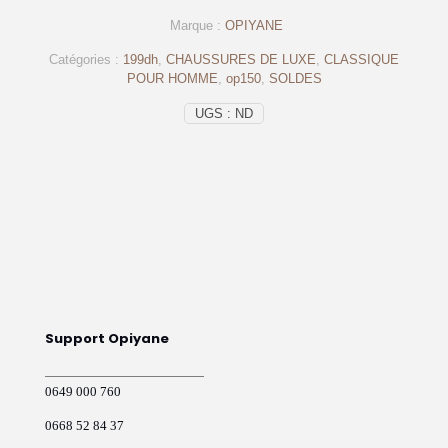
luxe
Marque :
OPIYANE
pour
homme
Catégories :
199dh
,
CHAUSSURES DE LUXE
,
CLASSIQUE
noir
POUR HOMME
,
op150
,
SOLDES
collection
2025
UGS :
ND
-
op150
-
OPIYANE
Support Opiyane
0649 000 760
0668 52 84 37