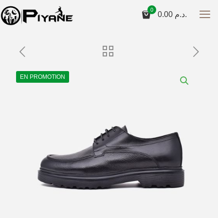
0
0.00
د.م.
EN PROMOTION