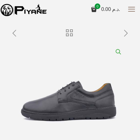
0
0.00
د.م.