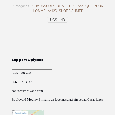
et
Catégories :
CHAUSSURES DE VILLE
,
CLASSIQUE POUR
Abordables
HOMME
,
op125
,
SHOES AHMED
en
Cuir
UGS :
ND
noir-
op125
Support Opiyane
0649 000 760
0668 52 84 37
contact@opiyane.com
Boulevard Moulay Slimane en face maserati ain sebaa Casablanca