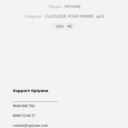
–
Marque :
OPIYANE
Op53
Marron
Catégories :
CLASSIQUE POUR HOMME
,
op53
UGS :
ND
Support Opiyane
0649 000 760
0668 52 84 37
contact@opiyane.com