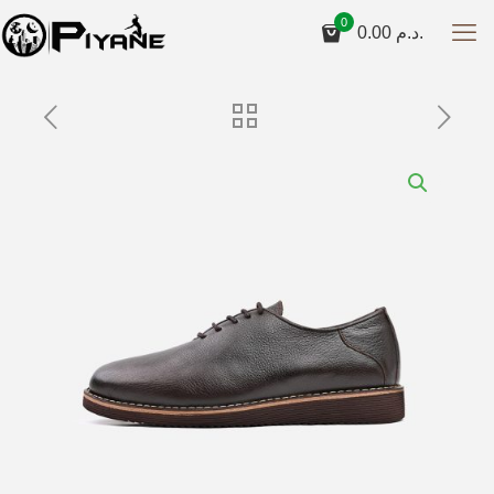
0
0.00
د.م.