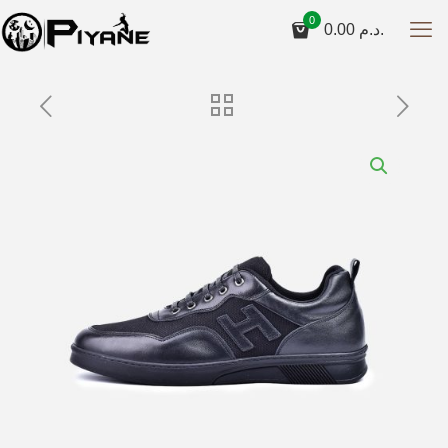
0
0.00
د.م.