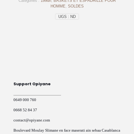
Catégories :
199dh
,
BASKETS ET ESPADRILLE POUR
Op23
HOMME
,
SOLDES
UGS :
ND
Support Opiyane
0649 000 760
0668 52 84 37
contact@opiyane.com
Boulevard Moulay Slimane en face maserati ain sebaa Casablanca