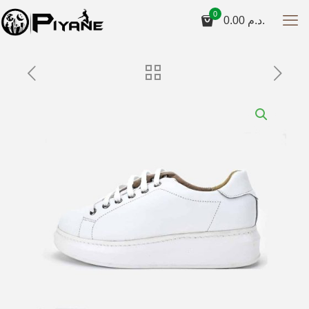
0
0.00
د.م.