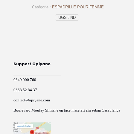
femme
Catégorie :
ESPADRILLE POUR FEMME
en
cuir
UGS :
ND
véritable
blanc
-
op229
-
OPIYANE
Support Opiyane
0649 000 760
0668 52 84 37
contact@opiyane.com
Boulevard Moulay Slimane en face maserati ain sebaa Casablanca