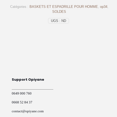
daim
Catégories :
BASKETS ET ESPADRILLE POUR HOMME
,
op34
,
Bleu
SOLDES
–
Op34
UGS :
ND
Support Opiyane
0649 000 760
0668 52 84 37
contact@opiyane.com