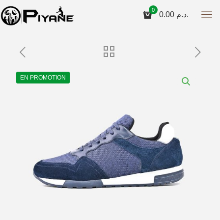
0
0.00
د.م.
EN PROMOTION