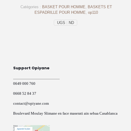
opiyane
Catégories :
BASKET POUR HOMME
,
BASKETS ET
en
ESPADRILLE POUR HOMME
,
op110
cuir
noir
UGS :
ND
-
op110
Support Opiyane
0649 000 760
0668 52 84 37
contact@opiyane.com
Boulevard Moulay Slimane en face maserati ain sebaa Casablanca