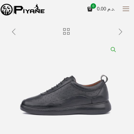
0
0.00
د.م.