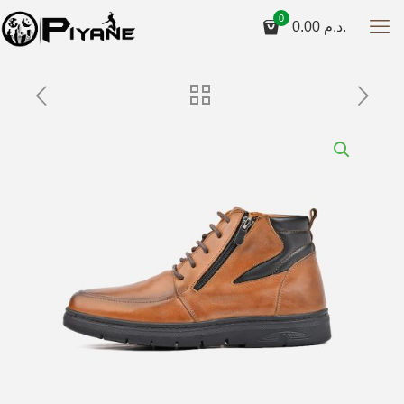
0
0.00
د.م.