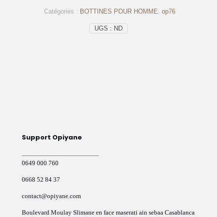
Cuir
Catégories :
BOTTINES POUR HOMME
,
op76
gold
-
UGS :
ND
op76
-
OPIYANE
Support Opiyane
0649 000 760
0668 52 84 37
contact@opiyane.com
Boulevard Moulay Slimane en face maserati ain sebaa Casablanca