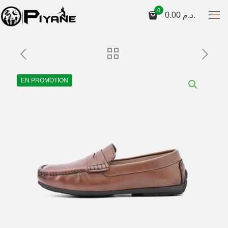
0
0.00
د.م.
EN PROMOTION