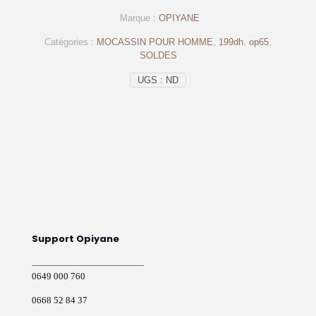
Cuir
Marque :
OPIYANE
gold
–
Catégories :
MOCASSIN POUR HOMME
,
199dh
,
op65
,
op65
SOLDES
UGS :
ND
Support Opiyane
0649 000 760
0668 52 84 37