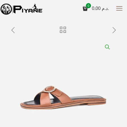
0
0.00
د.م.