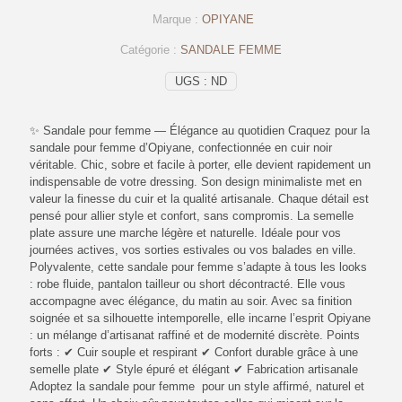
femme
Marque :
OPIYANE
En
cuir
Catégorie :
SANDALE FEMME
gold
–
UGS :
ND
op244
–
OPIYANE
✨ Sandale pour femme — Élégance au quotidien Craquez pour la
sandale pour femme d’Opiyane, confectionnée en cuir noir
véritable. Chic, sobre et facile à porter, elle devient rapidement un
indispensable de votre dressing. Son design minimaliste met en
valeur la finesse du cuir et la qualité artisanale. Chaque détail est
pensé pour allier style et confort, sans compromis. La semelle
plate assure une marche légère et naturelle. Idéale pour vos
journées actives, vos sorties estivales ou vos balades en ville.
Polyvalente, cette sandale pour femme s’adapte à tous les looks
: robe fluide, pantalon tailleur ou short décontracté. Elle vous
accompagne avec élégance, du matin au soir. Avec sa finition
soignée et sa silhouette intemporelle, elle incarne l’esprit Opiyane
: un mélange d’artisanat raffiné et de modernité discrète. Points
forts : ✔ Cuir souple et respirant ✔ Confort durable grâce à une
semelle plate ✔ Style épuré et élégant ✔ Fabrication artisanale
Adoptez la sandale pour femme pour un style affirmé, naturel et