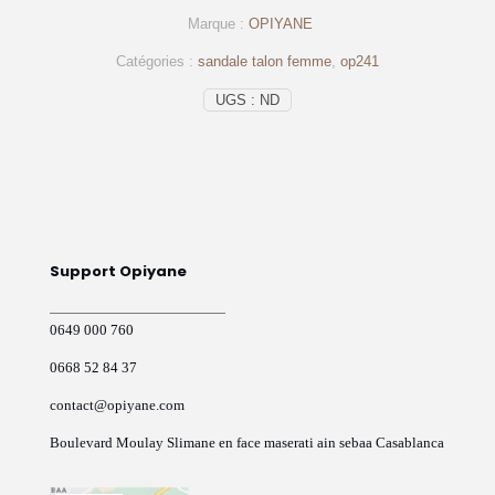
femme
Marque :
OPIYANE
beige
-
Catégories :
sandale talon femme
,
op241
op241
OPIYANE
UGS :
ND
Support Opiyane
0649 000 760
0668 52 84 37
contact@opiyane.com
Boulevard Moulay Slimane en face maserati ain sebaa Casablanca