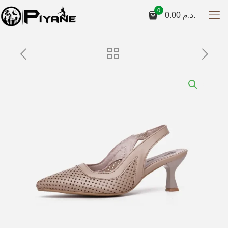
0
0.00
د.م.