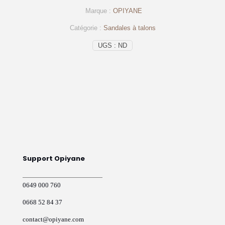
talons
Marque :
OPIYANE
Bordeau
–
Catégorie :
Sandales à talons
op248
–
UGS :
ND
OPIYANE
Support Opiyane
0649 000 760
0668 52 84 37
contact@opiyane.com