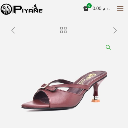
0
0.00
د.م.