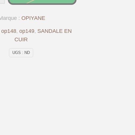
Marque :
OPIYANE
:
op148
,
op149
,
SANDALE EN
CUIR
UGS :
ND