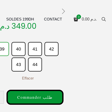
0
SOLDES 199DH
CONTACT
0.00
د.م.
د.م.
349.00
39
40
41
42
43
44
Effacer
Commander طلب