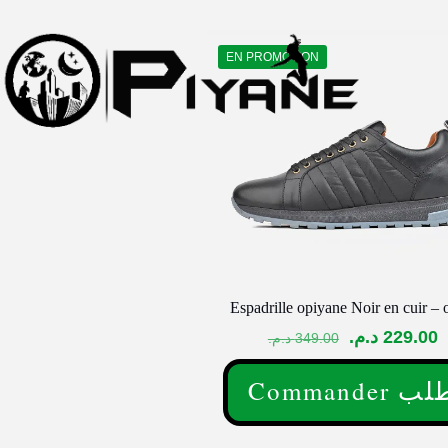
EN PROMOTION
Espadrille opiyane Noir en cuir –
Le
L
د.م.
229.00
د.م.
349.00
prix
p
Commander 
initial
a
Ce
était :
e
produit
349.00 د.م..