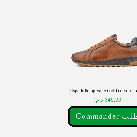
a
plusieurs
variations.
Les
options
peuvent
être
choisies
sur
la
page
Espadrille opiyane Gold en cuir –
du
د.م.
349.00
produit
Commander 
Ce
produit