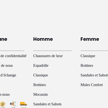
a
plusieurs
variations.
Les
options
peuvent
ane
Homme
Femme
être
choisies
sur
 de confidentialité
Chaussures de luxe
Classique
la
 de nous
Espadrille
Bottines
page
du
e d’échange
Classique
Sandales et Sabot
produit
Bottines
Mules Confort
z-nous
Mocassin
Sandales et Sabots