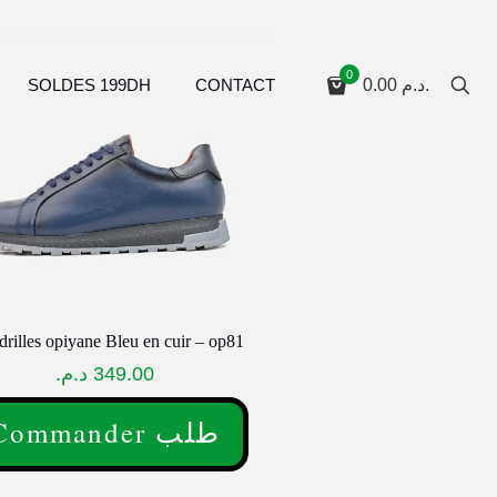
0
SOLDES 199DH
CONTACT
0.00
د.م.
drilles opiyane Bleu en cuir – op81
د.م.
349.00
Commander طلب
uit