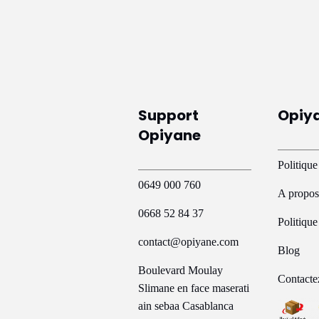
a
plusieurs
variations.
Les
options
peuvent
Support
Opiy
être
Opiyane
choisies
sur
Politique
la
0649 000 760
A propos
page
0668 52 84 37
du
Politiqu
produit
contact@opiyane.com
Blog
Boulevard Moulay
Contacte
Slimane en face maserati
ain sebaa Casablanca