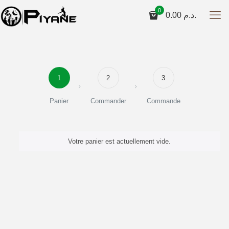
0
0.00
د.م.
1
2
3
Panier
Commander
Commande
Votre panier est actuellement vide.