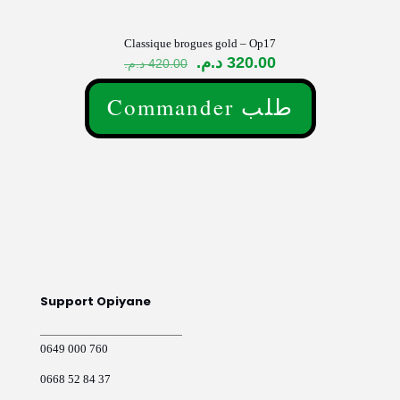
Classique brogues gold – Op17
Le
Le
د.م.
320.00
د.م.
420.00
prix
prix
initial
actuel
Commander طلب
était :
est :
Ce
320.00 د.م..
420.00 د.م..
produit
a
plusieurs
variations.
Les
options
peuvent
être
choisies
sur
Support Opiyane
la
page
du
0649 000 760
produit
0668 52 84 37