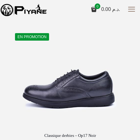
0
0.00
د.م.
EN PROMOTION
Classique derbies – Op17 Noir