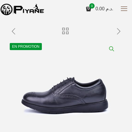
0
0.00
د.م.
EN PROMOTION