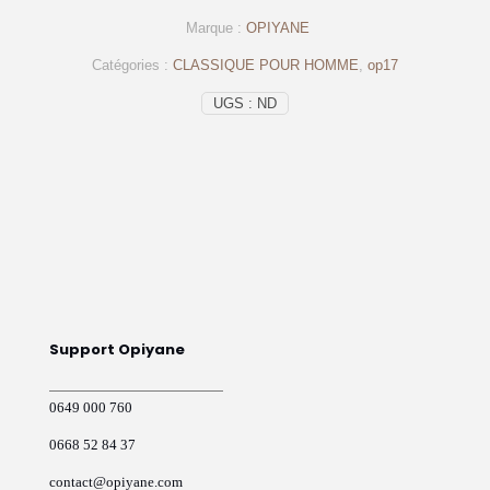
-
Marque :
OPIYANE
Op17
Noir
Catégories :
CLASSIQUE POUR HOMME
,
op17
UGS :
ND
Support Opiyane
0649 000 760
0668 52 84 37
contact@opiyane.com