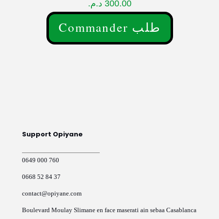
د.م.
300.00
Commander طلب
Ce
produit
a
plusieurs
variations.
Les
options
peuvent
être
choisies
sur
Support Opiyane
la
page
du
0649 000 760
produit
0668 52 84 37
contact@opiyane.com
Boulevard Moulay Slimane en face maserati ain sebaa Casablanca