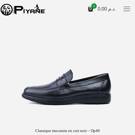
0
0.00
د.م.
Classique mocassin en cuir noir – Op49