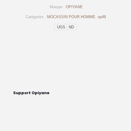
en
Marque :
OPIYANE
cuir
noir
Catégories :
MOCASSIN POUR HOMME
,
op49
–
Op49
UGS :
ND
Support Opiyane