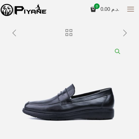
0
0.00
د.م.