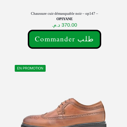
Chaussure cuir démasquable noir – op147 –
OPIYANE
د.م.
370.00
Commander طلب
Ce
produit
a
plusieurs
variations.
EN PROMOTION
Les
options
peuvent
être
choisies
sur
la
page
du
produit