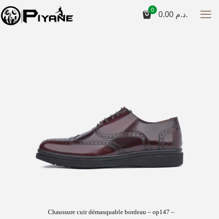
0
0.00
د.م.
Chaussure cuir démasquable bordeau – op147 –