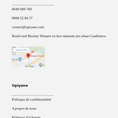
page
du
0649 000 760
produit
0668 52 84 37
contact@opiyane.com
Boulevard Moulay Slimane en face maserati ain sebaa Casablanca
Opiyane
Politique de confidentialité
A propos de nous
Politique d’échange