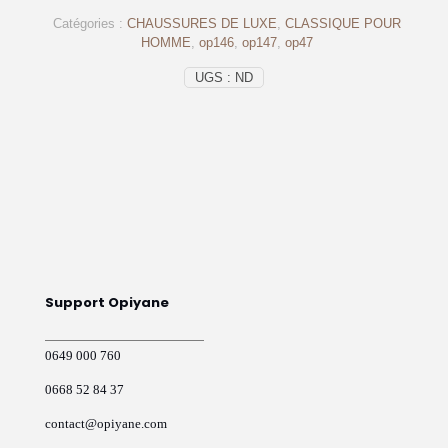
démasquable
Catégories :
CHAUSSURES DE LUXE
,
CLASSIQUE POUR
noir
HOMME
,
op146
,
op147
,
op47
-
op147
UGS :
ND
-
OPIYANE
Support Opiyane
0649 000 760
0668 52 84 37
contact@opiyane.com