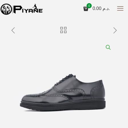
0
0.00
د.م.