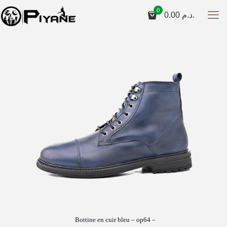
0
0.00
د.م.
Bottine en cuir bleu – op64 –