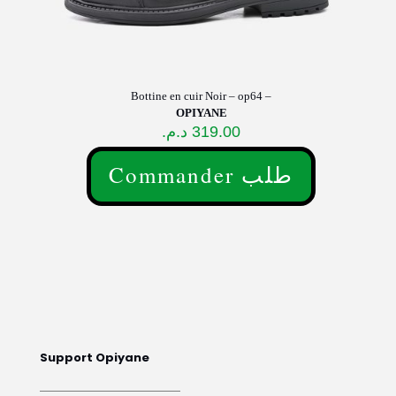
Bottine en cuir Noir – op64 –
OPIYANE
د.م.
319.00
Commander طلب
Ce
produit
a
plusieurs
variations.
Les
options
peuvent
être
choisies
sur
Support Opiyane
la
page