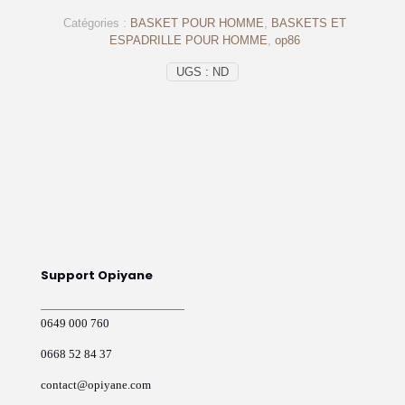
en
Catégories :
BASKET POUR HOMME
,
BASKETS ET
cuir
ESPADRILLE POUR HOMME
,
op86
opiyane
gold
UGS :
ND
-
op86
Support Opiyane
0649 000 760
0668 52 84 37
contact@opiyane.com