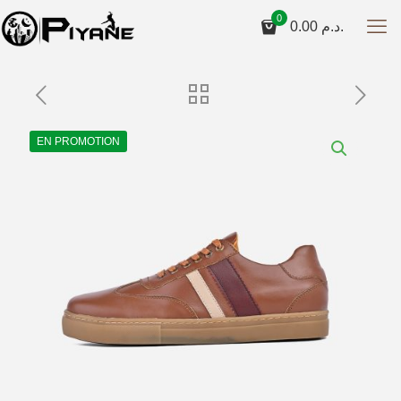
0
0.00
د.م.
EN PROMOTION