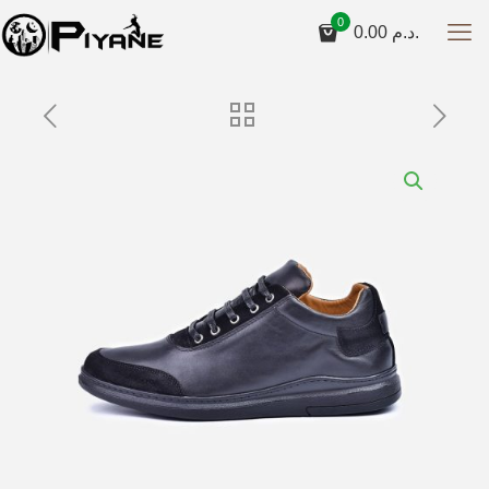
0
0.00
د.م.