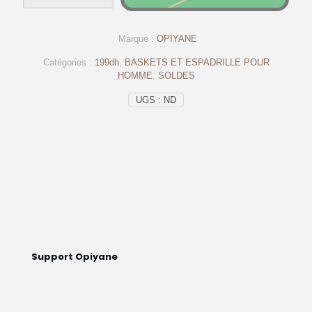
Espadrilles
en
cuir
Marque :
OPIYANE
et
daim
Catégories :
199dh
,
BASKETS ET ESPADRILLE POUR
noir
HOMME
,
SOLDES
–
Op13
UGS :
ND
Support Opiyane