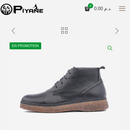
0
0.00
د.م.
EN PROMOTION