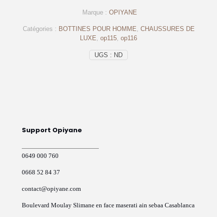
cuir
Marque :
OPIYANE
grainé
noir
Catégories :
BOTTINES POUR HOMME
,
CHAUSSURES DE
-
LUXE
,
op115
,
op116
op116
-
UGS :
ND
OPIYANE
Support Opiyane
0649 000 760
0668 52 84 37
contact@opiyane.com
Boulevard Moulay Slimane en face maserati ain sebaa Casablanca