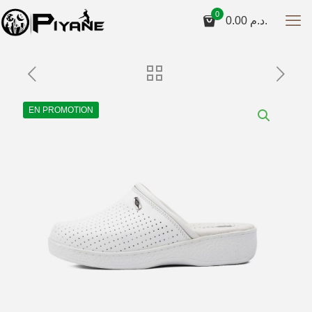
0
0.00
د.م.
EN PROMOTION