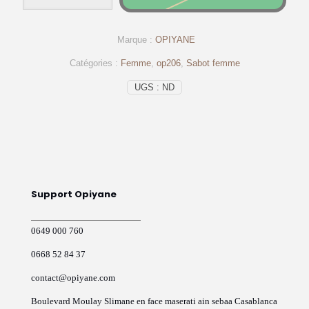
Sabot
medical
en
Marque :
OPIYANE
cuir
opiyane
Catégories :
Femme
,
op206
,
Sabot femme
-
op206
UGS :
ND
Support Opiyane
0649 000 760
0668 52 84 37
contact@opiyane.com
Boulevard Moulay Slimane en face maserati ain sebaa Casablanca