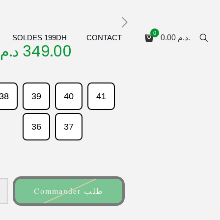
0
SOLDES 199DH
CONTACT
0.00
د.م.
د.م.
349.00
38
39
40
41
36
37
Commander طلب