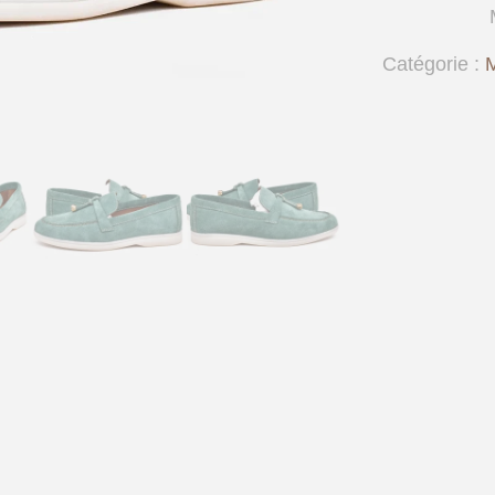
Femme
En
Catégorie :
Daim
Vert
–
op212
–
OPIYANE