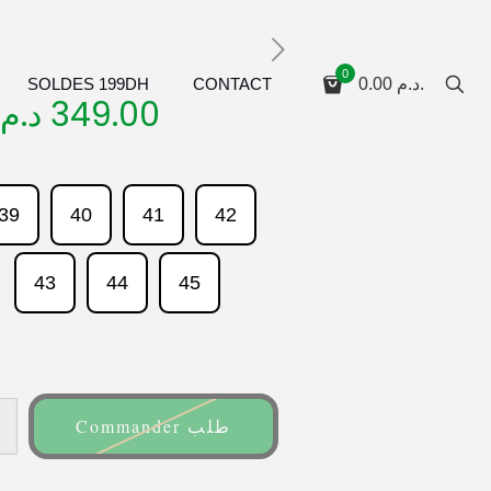
0
SOLDES 199DH
CONTACT
0.00
د.م.
د.م.
349.00
39
40
41
42
43
44
45
Commander طلب