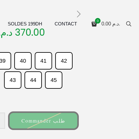
0
SOLDES 199DH
CONTACT
0.00
د.م.
د.م.
370.00
39
40
41
42
43
44
45
Commander طلب