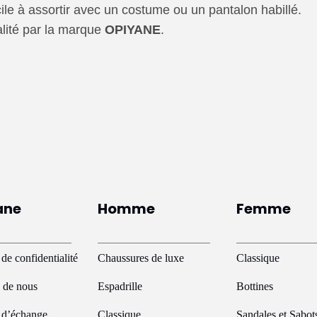
le à assortir avec un costume ou un pantalon habillé.
lité par la marque
OPIYANE
.
ane
Homme
Femme
 de confidentialité
Chaussures de luxe
Classique
 de nous
Espadrille
Bottines
e d’échange
Classique
Sandales et Sabot