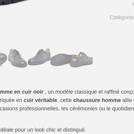
homme
en
Catégorie
cuir
noir
–
op133
–
OPIYANE
mme en cuir noir
, un modèle classique et raffiné con
abriquée en
cuir véritable
, cette
chaussure homme
allie
casions professionnelles, les cérémonies ou le quotidien,
déale pour un look chic et distingué.