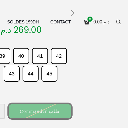
0
SOLDES 199DH
CONTACT
0.00
د.م.
د.م.
269.00
39
40
41
42
43
44
45
Commander طلب