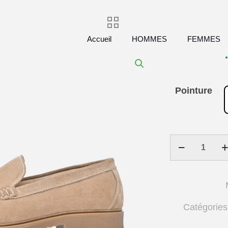
Accueil
HOMMES
FEMMES
Pointure
quantité
de
Chaussures
homme
en
Catégories
daim
Beige