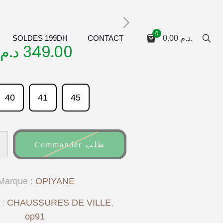
0
SOLDES 199DH
CONTACT
0.00
د.م.
د.م.
349.00
40
41
45
Commander طلب
Marque :
OPIYANE
 :
CHAUSSURES DE VILLE
,
op91