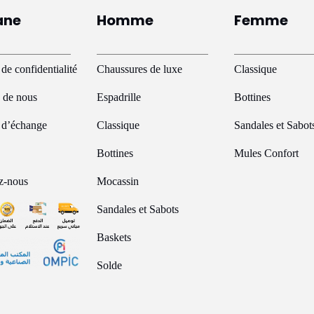
ane
Homme
Femme
 de confidentialité
Chaussures de luxe
Classique
 de nous
Espadrille
Bottines
e d’échange
Classique
Sandales et Sabot
Bottines
Mules Confort
z-nous
Mocassin
Sandales et Sabots
Baskets
Solde