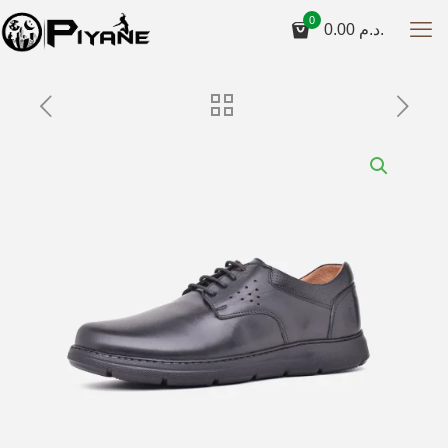
0
0.00
د.م.