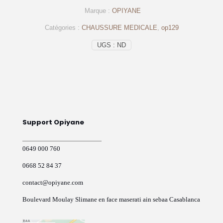
homme
Marque :
OPIYANE
noir
–
Catégories :
CHAUSSURE MEDICALE
,
op129
op129
–
UGS :
ND
OPIYANE
Support Opiyane
0649 000 760
0668 52 84 37
contact@opiyane.com
Boulevard Moulay Slimane en face maserati ain sebaa Casablanca